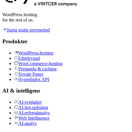
WordPress hosting
for the rest of us.
Starta gratis provperiod
Produkter
WordPress-hosting
Efterlevnad
WooCommerce-hosting
Prestanda & caching
Yovale Pages
HyperIndex API
AI & intelligens
AI-synlighet
AI-bot-spårning
AI-referralanalys
Web Intelligence
AI-analys