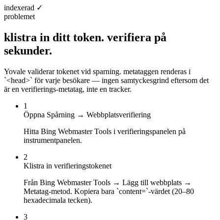
indexerad ✓
problemet
klistra in ditt token.
verifiera på
sekunder.
Yovale validerar tokenet vid sparning. metataggen renderas i
`<head>` för varje besökare — ingen samtyckesgrind eftersom det
är en verifierings-metatag, inte en tracker.
1
Öppna Spårning → Webbplatsverifiering
Hitta Bing Webmaster Tools i verifieringspanelen på
instrumentpanelen.
2
Klistra in verifieringstokenet
Från Bing Webmaster Tools → Lägg till webbplats →
Metatag-metod. Kopiera bara `content=`-värdet (20–80
hexadecimala tecken).
3