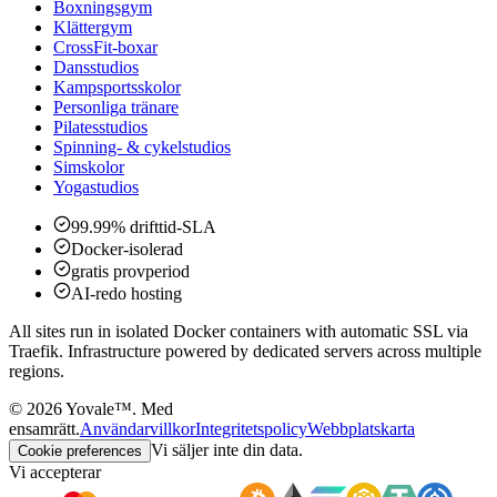
Boxningsgym
Klättergym
CrossFit-boxar
Dansstudios
Kampsportsskolor
Personliga tränare
Pilatesstudios
Spinning- & cykelstudios
Simskolor
Yogastudios
99.99% drifttid-SLA
Docker-isolerad
gratis provperiod
AI-redo hosting
All sites run in isolated Docker containers with automatic SSL via
Traefik. Infrastructure powered by dedicated servers across multiple
regions.
©
2026
Yovale™.
Med
ensamrätt.
Användarvillkor
Integritetspolicy
Webbplatskarta
Vi säljer inte din data.
Cookie preferences
Vi accepterar