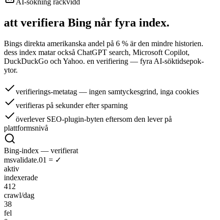
AI-sökning räckvidd
att verifiera Bing når
fyra index.
Bings direkta amerikanska andel på 6 % är den mindre historien.
dess index matar också ChatGPT search, Microsoft Copilot,
DuckDuckGo och Yahoo. en verifiering — fyra AI-söktidsepok-
ytor.
verifierings-metatag — ingen samtyckesgrind, inga cookies
verifieras på sekunder efter sparning
överlever SEO-plugin-byten eftersom den lever på
plattformsnivå
Bing-index — verifierat
msvalidate.01 = ✓
aktiv
indexerade
412
crawl/dag
38
fel