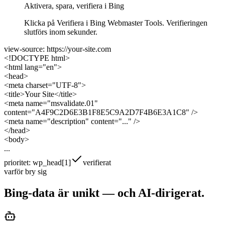
Aktivera, spara, verifiera i Bing
Klicka på Verifiera i Bing Webmaster Tools. Verifieringen
slutförs inom sekunder.
view-source: https://your-site.com
<!DOCTYPE html>
<html lang="en">
<head>
<meta charset="UTF-8">
<title>Your Site</title>
<meta name="msvalidate.01"
content="
A4F9C2D6E3B1F8E5C9A2D7F4B6E3A1C8
" />
<meta name="description" content="..." />
</head>
<body>
...
prioritet: wp_head[1]
verifierat
varför bry sig
Bing-data är unikt —
och AI-dirigerat.