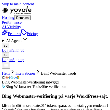
Skip to main content
Hosting
Domains
Performance
AI Visibility
Features
Pricing
AI Agents
sv
Log in
Sign up
sv
Log in
Sign up
Hem
Integrationer
Bing Webmaster Tools
Bing Webmaster-verifiering inbyggd
Bing Webmaster Tools
·
Site verification
Bing Webmaster-verifiering på
varje
WordPress-sajt.
klistra in ditt `msvalidate.01`-token, spara, och metataggen renderas i
`<head>` för varje besökare — ingen samtyckesgrind, före första