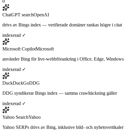
0
ChatGPT search
OpenAI
drivs av Bings index — verifierade domäner rankas högre i citat
indexerad ✓
Microsoft Copilot
Microsoft
använder Bing för live-webbförankring i Office, Edge, Windows
indexerad ✓
DuckDuckGo
DDG
DDG syndikerar Bings index — samma crawltäckning gäller
indexerad ✓
Yahoo Search
Yahoo
Yahoo SERPs drivs av Bing, inklusive bild- och nyhetsvertikaler