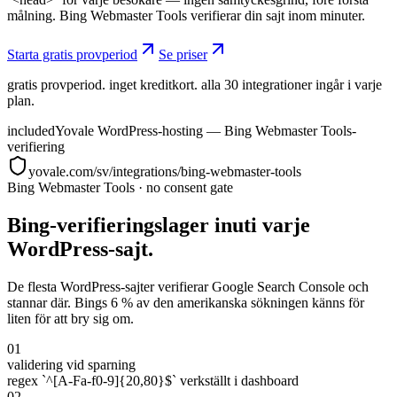
målning. Bing Webmaster Tools verifierar din sajt inom minuter.
Starta gratis provperiod
Se priser
gratis provperiod. inget kreditkort. alla 30 integrationer ingår i varje
plan.
included
Yovale WordPress-hosting — Bing Webmaster Tools-
verifiering
yovale.com/sv/integrations/bing-webmaster-tools
Bing Webmaster Tools
·
no consent gate
Bing-verifieringslager inuti varje
WordPress-sajt.
De flesta WordPress-sajter verifierar Google Search Console och
stannar där. Bings 6 % av den amerikanska sökningen känns för
liten för att bry sig om.
01
validering vid sparning
regex `^[A-Fa-f0-9]{20,80}$` verkställt i dashboard
02