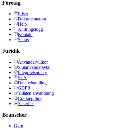
Företag
Priser
Dokumentation
Help
Ändringslogg
Kontakt
Status
Juridik
Användarvillkor
Slutanvändaravtal
Integritetspolicy
SLA
Databehandling
GDPR
Tillåten användning
Cookiepolicy
Säkerhet
Branscher
Gym